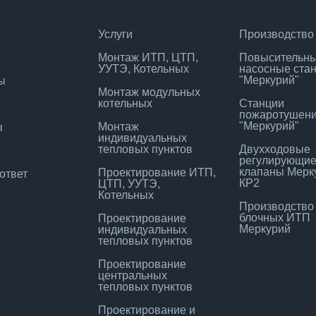
Услуги
Производство
Монтаж ИТП, ЦТП,
Повысительн
УУТЭ, Котельных
насосные ста
"Меркурий"
ы
Монтаж модульных
котельных
Станции
пожаротушен
"Меркурий"
Монтаж
ы
индивидуальных
тепловых пунктов
Двухходовые
регулирующи
клапаны Мерк
Проектирование ИТП,
ответ
КР2
ЦТП, УУТЭ,
Котельных
Производство
блочных ИТП
Проектирование
Меркурий
индивидуальных
тепловых пунктов
Проектирование
центральных
тепловых пунктов
Проектирование и