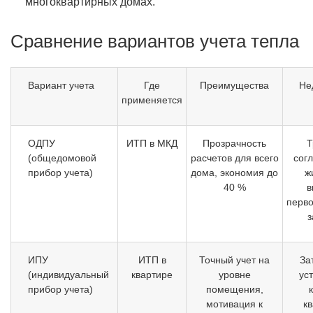
многоквартирных домах.
Сравнение вариантов учета тепла
Вариант учета
Где
Преимущества
Не
применяется
ОДПУ
ИТП в МКД
Прозрачность
Т
(общедомовой
расчетов для всего
согл
прибор учета)
дома, экономия до
ж
40 %
в
перв
з
ИПУ
ИТП в
Точный учет на
За
(индивидуальный
квартире
уровне
ус
прибор учета)
помещения,
мотивация к
кв