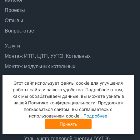
Проекты
Отзывы
Вопрос-ответ
Услуги
Монтаж ИТП, ЦТП, УУТЭ, Котельных
Монтаж модульных котельных
Монтаж индивидуальных тепловых пунктов
Этот сайт использует файлы cookie для улучшения
Проектирование ИТП, ЦТП, УУТЭ, Котельных
работы сайта и вашего удобства. Подробнее о том,
как мы обрабатываем данные, вы можете узнать в
Проектирование индивидуальных тепловых пунктов
нашей Политике конфиденциальности. Продолжая
Проектирование центральных тепловых пунктов
пользоваться сайтом, вы соглашаетесь с
использованием cookie.
Подробнее
Проектирование и подбор модульных котельных
Принять
Проектирование узла учета тепловой энергии
Узлы учета тепловой энергии (УУТЭ) —