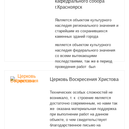
кафедрального собора
г.Красноярск
Является объектом культурного
наследия регионального значения и
старейшим из сохранившихся
каменных зданий города
является объектом культурного
наследия федерального значения
со всеми вытекающими
последствиями, так же в период
проведения работ был
действующим и не закрывался.
Церковь Воскресения Христова
Так же нами оказана материальная
поддержка при выполнении работ
на данном объекте, о чем
Технических особых сложностей не
свидетельствует благодарственное
возникало, т. к строение является
письмо на страничке нашего сайта
достаточно современным, но нами так
же оказана материальная поддержка
при выполнении работ на данном
объекте, о чем свидетельствует
Подробнее
благодарственное письмо на