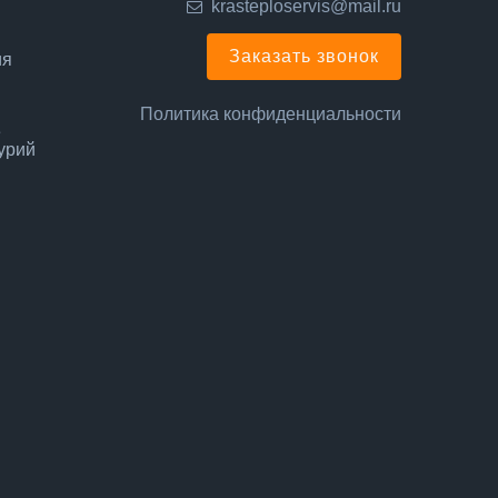
krasteploservis@mail.ru
Заказать звонок
ия
Политика конфиденциальности
е
урий