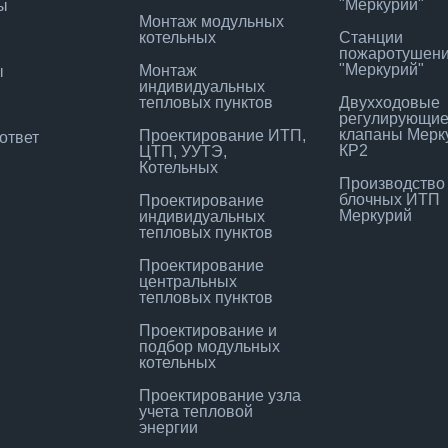
"Меркурий"
ы
Монтаж модульных
котельных
Станции
пожаротушен
"Меркурий"
Монтаж
ы
индивидуальных
тепловых пунктов
Двухходовые
регулирующи
клапаны Мерк
Проектирование ИТП,
ответ
КР2
ЦТП, УУТЭ,
Котельных
Производство
блочных ИТП
Проектирование
Меркурий
индивидуальных
тепловых пунктов
Проектирование
центральных
тепловых пунктов
Проектирование и
подбор модульных
котельных
Проектирование узла
учета тепловой
энергии