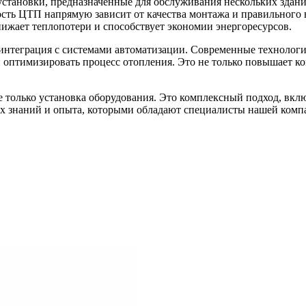
установки, предназначенные для обслуживания нескольких зда
ость ЦТП напрямую зависит от качества монтажа и правильног
нижает теплопотери и способствует экономии энергоресурсов.
интеграция с системами автоматизации. Современные технолог
и оптимизировать процесс отопления. Это не только повышает к
е только установка оборудования. Это комплексный подход, вк
ких знаний и опыта, которыми обладают специалисты нашей комп