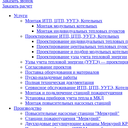
Заказать звонок
Заказать расчет
Услуги
Монтаж ИТП, ЦТП, УУТЭ, Котельных
Монтаж модульных котельных
Монтаж индивидуальных тепловых пунктов
Проектирование ИТП, ЦТП, УУТЭ, Котельных
Проектирование индивидуальных тепловых п
Проектирование центральных тепловых пунк
Проектирование и подбор модульных котель
Проектирование узла учета тепловой энергии
Узлы учета тепловой энергии (УУТЭ) — проектиро
Согласование проектов
Поставка оборудования и материалов
Пуско-наладочные работы
Полная техническая документация
Сервисное обслуживание ИТП, ЦТП, УУТЭ, Котел
Монтаж и подключение станций пожаротушения
Установка приборов учета тепла в МКД
Монтаж повысительных насосных станций
Производство
Повысительные насосные станции "Меркурий"
Станции пожаротушения "Меркурий"
Двухходовые регулирующие клапаны Меркурий КР