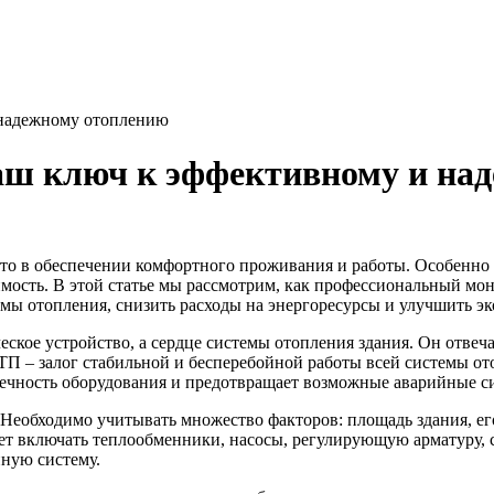
 надежному отоплению
аш ключ к эффективному и на
то в обеспечении комфортного проживания и работы. Особенно э
димость. В этой статье мы рассмотрим, как профессиональный м
ы отопления, снизить расходы на энергоресурсы и улучшить эк
ское устройство, а сердце системы отопления здания. Он отвеч
П – залог стабильной и бесперебойной работы всей системы о
вечность оборудования и предотвращает возможные аварийные с
Необходимо учитывать множество факторов: площадь здания, ег
ет включать теплообменники, насосы, регулирующую арматуру, 
ную систему.