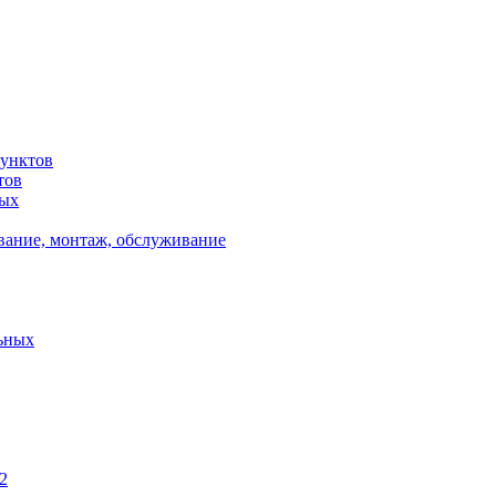
унктов
тов
ных
вание, монтаж, обслуживание
ьных
2