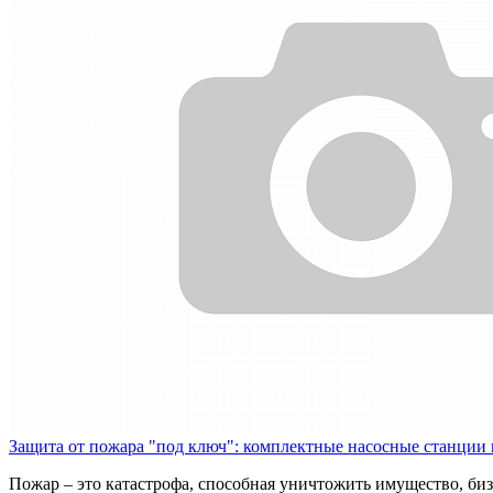
Защита от пожара "под ключ": комплектные насосные станции
Пожар – это катастрофа, способная уничтожить имущество, би