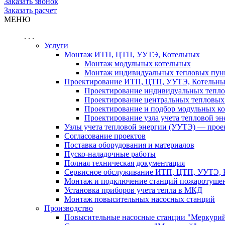
Заказать звонок
Заказать расчет
МЕНЮ
. . .
Услуги
Монтаж ИТП, ЦТП, УУТЭ, Котельных
Монтаж модульных котельных
Монтаж индивидуальных тепловых пун
Проектирование ИТП, ЦТП, УУТЭ, Котельн
Проектирование индивидуальных тепло
Проектирование центральных тепловых
Проектирование и подбор модульных к
Проектирование узла учета тепловой эн
Узлы учета тепловой энергии (УУТЭ) — прое
Согласование проектов
Поставка оборудования и материалов
Пуско-наладочные работы
Полная техническая документация
Сервисное обслуживание ИТП, ЦТП, УУТЭ, 
Монтаж и подключение станций пожаротуше
Установка приборов учета тепла в МКД
Монтаж повысительных насосных станций
Производство
Повысительные насосные станции "Меркури