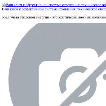
Ваш ключ к эффективной системе отопления: техническое обсл
Узел учета тепловой энергии - это критически важный компоне