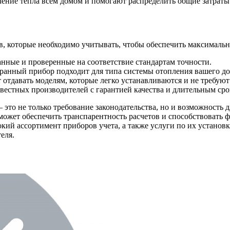
ние тепла всем домом и помогают распределить общие затраты 
в, которые необходимо учитывать, чтобы обеспечить максимальн
нные и проверенные на соответствие стандартам точности.
бранный прибор подходит для типа системы отопления вашего до
 отдавать моделям, которые легко устанавливаются и не требуют
звестных производителей с гарантией качества и длительным ср
это не только требование законодательства, но и возможность 
ожет обеспечить транспарентность расчетов и способствовать
кий ассортимент приборов учета, а также услуги по их установ
еля.