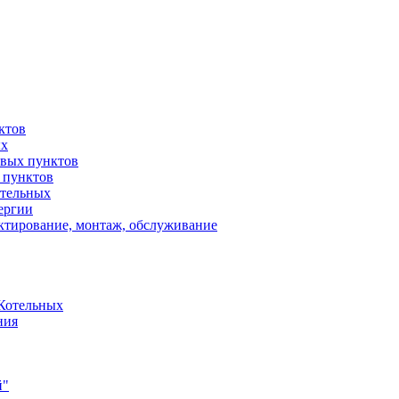
ктов
ых
вых пунктов
 пунктов
отельных
ергии
ктирование, монтаж, обслуживание
Котельных
ния
й"