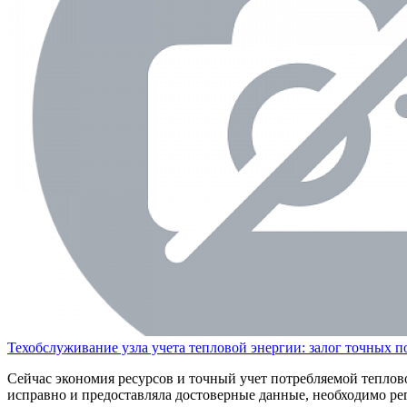
Техобслуживание узла учета тепловой энергии: залог точных п
Сейчас экономия ресурсов и точный учет потребляемой тепловой
исправно и предоставляла достоверные данные, необходимо ре